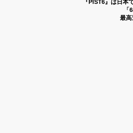
『PIST6』は日
「
最高