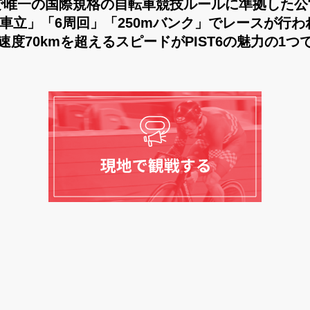
本で唯一の国際規格の自転車競技ルールに準拠した公
6車立」「6周回」「250mバンク」でレースが行わ
速度70kmを超えるスピードがPIST6の魅力の1つ