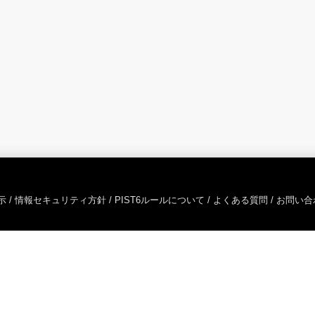
示
/
情報セキュリティ方針
/
PIST6ルールについて
/
よくある質問
/
お問い合