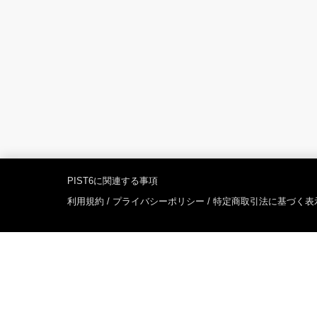
PIST6に関連する事項
利用規約
/
プライバシーポリシー
/
特定商取引法に基づく表
PIST6オフィシャルサイト
「PIST6」は千葉市が行う250競走の呼称です。