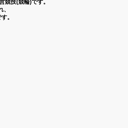
営競技(競輪)です。
れ、
です。