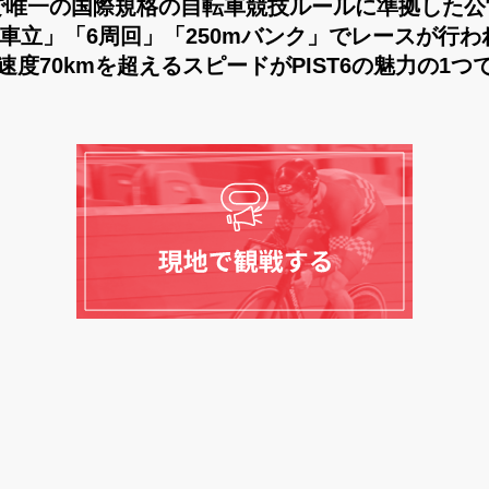
本で唯一の国際規格の自転車競技ルールに準拠した公
6車立」「6周回」「250mバンク」でレースが行わ
速度70kmを超えるスピードがPIST6の魅力の1つ