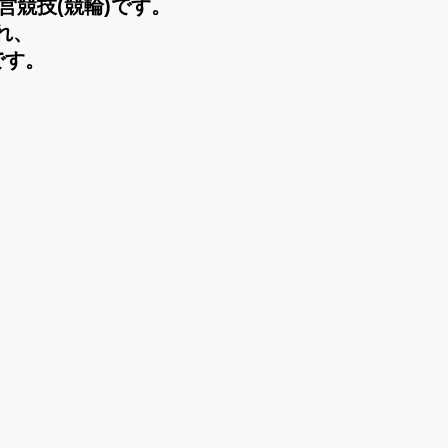
営競技(競輪)です。
れ、
です。