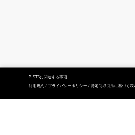
PIST6に関連する事項
利用規約
/
プライバシーポリシー
/
特定商取引法に基づく表
PIST6オフィシャルサイト
「PIST6」は千葉市が行う250競走の呼称です。