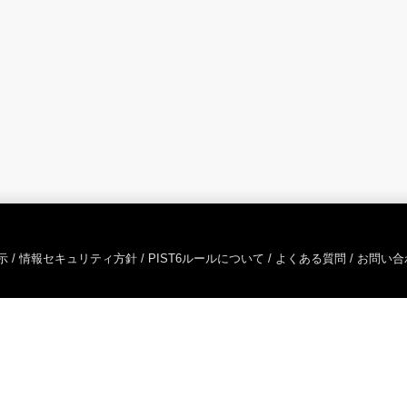
示
/
情報セキュリティ方針
/
PIST6ルールについて
/
よくある質問
/
お問い合