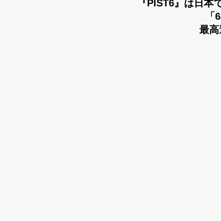
『PIST6』は日
「
最高